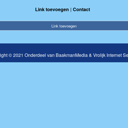
Link toevoegen
Contact
Link toevoegen
ight © 2021 Onderdeel van
BaakmanMedia
&
Vrolijk Internet S