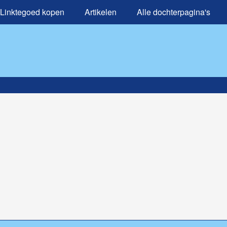
Linktegoed kopen
Artikelen
Alle dochterpagina's