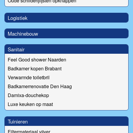
Oude schilderijlijsten opknappen
Logistiek
Machinebouw
Sanitair
Feel Good shower Naarden
Badkamer kopen Brabant
Verwarmde toiletbril
Badkamerrenovatie Den Haag
Damixa-douchekop
Luxe keuken op maat
Tuinieren
Filtermateriaal vijver