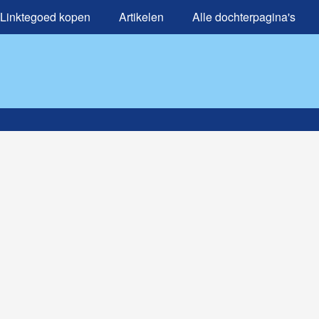
Linktegoed kopen
Artikelen
Alle dochterpagina's