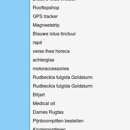
Rooftopshop
GPS tracker
Magneetstrip
Blauwe lotus tinctuur
rapé
verse thee horeca
achterglas
motoraccessoires
Rudbeckia fulgida Goldsturm
Rudbeckia fulgida Goldsturm
Biljart
Medical oil
Dames Rugtas
Pijnboompitten bestellen
Kindergordijnen